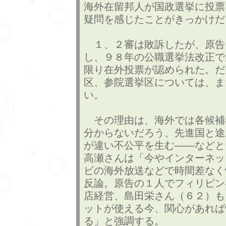
海外在留邦人が国政選挙に投票
疑問を感じたことがきっかけだ
１、２審は敗訴したが、原告
し、９８年の公職選挙法改正で
限り在外投票が認められた。だ
区、参院選挙区については、ま
い。
その理由は、海外では各候補
分からないだろう、先進国と途
が違い不公平を生む――などと
高瀬さんは「今やインターネッ
ビの海外放送などで時間差なく
反論。原告の１人でフィリピン
店経営、島田栄さん（６２）も
ットが使える今、関心があれば
る」と強調する。