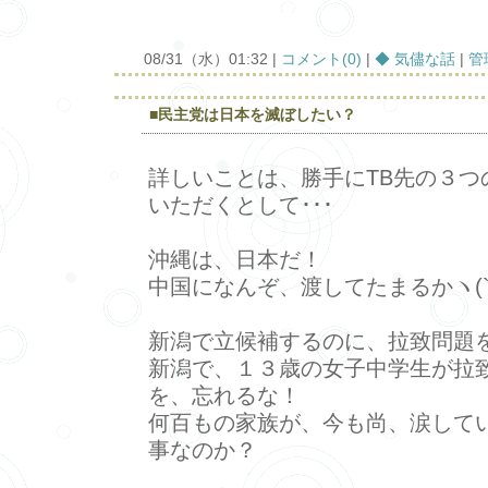
08/31（水）01:32 |
コメント(0)
|
◆ 気儘な話
|
管
■民主党は日本を滅ぼしたい？
詳しいことは、勝手にTB先の３つの
いただくとして･･･
沖縄は、日本だ！
中国になんぞ、渡してたまるかヽ(`Д
新潟で立候補するのに、拉致問題
新潟で、１３歳の女子中学生が拉
を、忘れるな！
何百もの家族が、今も尚、涙して
事なのか？