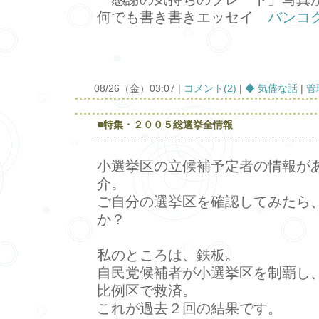
何でも書き書きエッセイ
バンコ
08/26（金）03:07 |
コメント(2)
|
◆ 気儘な話
|
管
■特集・２００５総選挙全情報
小選挙区の立候補予定者の情報が
介。
ご自分の選挙区を確認してみたら
か？
私のところは、鉄板。
自民党候補者が小選挙区を制覇し
比例区で救済。
これが過去２回の結果です。