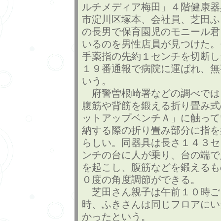
ルチメディア梅田」４階健康器
市淀川区塚本、会社員、芝田ふ
の長男で保育園児のモニール君
いるのを男性店員が見つけた。
手薬指の先約１センチを切断し
１９番通報で病院に運ばれ、無
いう。
府警曽根崎署などの調べでは
腹筋や背筋を鍛える折り畳み式
ットアップベンチＡ」に触って
納する際の折り畳み部分に指を
らしい。同器具は長さ１４３セ
ンチの台に人が乗り、台の端で
を起こし、腹筋などを鍛えるも
０度の角度調節ができる。
芝田さん親子は午前１０時ご
時、ふきさんは同じフロアにい
かったという。