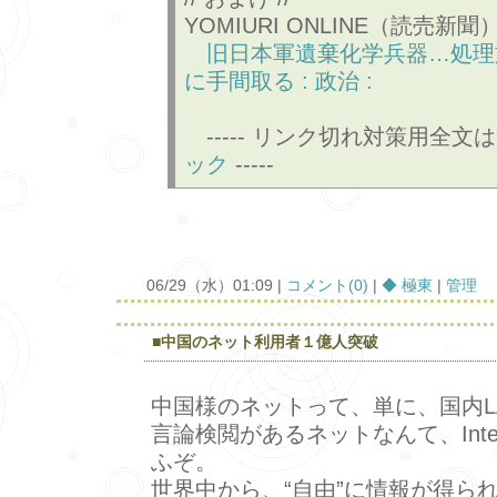
YOMIURI ONLINE（読売新聞
旧日本軍遺棄化学兵器…処理
に手間取る : 政治 :
----- リンク切れ対策用全文
ック
-----
06/29（水）01:09 |
コメント(0)
|
◆ 極東
|
管理
■中国のネット利用者１億人突破
中国様のネットって、単に、国内L
言論検閲があるネットなんて、Inte
ふぞ。
世界中から、“自由”に情報が得られるの