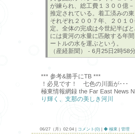
が練られ、総工費１３００億－
推定されている。着工済みの東
それぞれ２００７年、２０１０
定。全体の完成は今世紀半ばと
には黄河の水量に匹敵する年間
ートルの水を運ぶという。
（産経新聞） - 6月25日2時58
*** 参考&勝手にTB ***
！必見です！ 七色の川面が･･･
極東情報網録 the Far East News N
り輝く、支那の美しき河川
06/27（月）02:04 |
コメント(0)
|
◆ 極東
|
管理