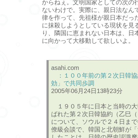
からねぇ。文明国家としての次の
ないわけで。実際に、親日法なん
律を作って、先祖様が親日本だっ
に抹殺しようとしている現状を見
り、隣国に恵まれない日本は、日
に向かって大移動して欲しいよ。
asahi.com
：１００年前の第２次日韓協
効」で共同歩調
2005年06月24日13時23分
１９０５年に日本と当時の大
ばれた第２次日韓協約（乙巳（
について、ソウルで２４日まで
僚級会談で、韓国と北朝鮮が「
したことは、日韓の歴史認識摩