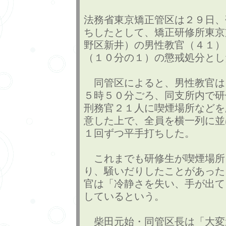
法務省東京矯正管区は２９日、
ちしたとして、矯正研修所東京
野区新井）の男性教官（４１）
（１０分の１）の懲戒処分とし
同管区によると、男性教官は
５時５０分ごろ、同支所内で研
刑務官２１人に喫煙場所などを
意した上で、全員を横一列に並
１回ずつ平手打ちした。
これまでも研修生が喫煙場所
り、騒いだりしたことがあった
官は「冷静さを失い、手が出て
しているという。
柴田元始・同管区長は「大変