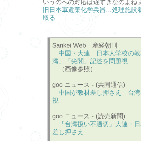
いうのへの対応は遅すぎなのよねぇ
旧日本軍遺棄化学兵器…処理施設
取る
Sankei Web 産経朝刊
中国・大連 日本人学校の教
湾」「尖閣」記述を問題視
（画像参照）
goo ニュース - (共同通信)
中国が教材差し押さえ 台湾
視
goo ニュース - (読売新聞)
「台湾扱い不適切」大連・日
差し押さえ