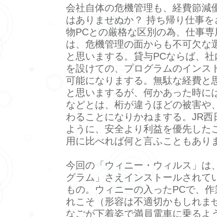
会社自体の危機管理も、経費節減
はありませぬか？ 持ち帰り仕事を
物PCとの厳格な区別の為、仕事専
は、危機管理の面からも不可欠な
と思いまする。貸与PCならば、社
を設けての、プログラムのインス
可能になりまする。無駄な経費と
と思いまするが、何かあった時に
などとは、桁が違うほどの被害や
わることになりかねまする。JR西
ように、安全より利益を優先した
用に比べれば何と言ふこともあり
今回の「ウィニー・ウィルス」は
グラム」さえインストールされて
もの。ウィニーの入ったPCで、作
れこそ（形容は不適切かもしれま
なごが下着姿で満員電車に乗るよ