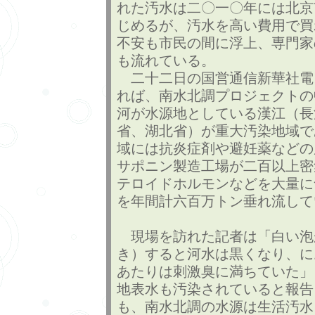
れた汚水は二〇一〇年には北京
じめるが、汚水を高い費用で買
不安も市民の間に浮上、専門家
も流れている。
二十二日の国営通信新華社電
れば、南水北調プロジェクトの
河が水源地としている漢江（長
省、湖北省）が重大汚染地域で
域には抗炎症剤や避妊薬などの
サポニン製造工場が二百以上密
テロイドホルモンなどを大量に
を年間計六百万トン垂れ流して
現場を訪れた記者は「白い泡
き）すると河水は黒くなり、に
あたりは刺激臭に満ちていた」
地表水も汚染されていると報告
も、南水北調の水源は生活汚水