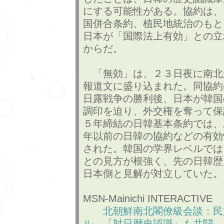
にする可能性がある。協約は、
国併合条約、植民地統治のもと
日本が「国際法上有効」との立
からだ。
「無効」は、２３日夜に南北
報道文に盛り込まれた。同協約
日露戦争の勝利後、日本が韓国
調印を迫り、外交権を奪って保
５年締結の日韓基本条約では、
年以前の日韓の協約などの有効
された。韓国の学界レベルでは
との見方が根強く、先の日韓歴
日本側と見解が対立していた。
MSN-Mainichi INTERACTIVE
北朝鮮南北閣僚級会談：民
ル 「対日歴史認識」も共闘