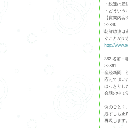
・総連は産
・どういう
【質問内容
>>340
朝鮮総連は
ぐことがで
http://www.
362 名前：報告
>>361
産経新聞 読者
応えて頂い
はっきりし
会話の中で
例のごとく
必ずしも正
再現します