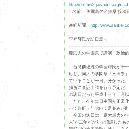
http://rkrc5w2q.dyndns.org/ca
1 名前： 美麗島の名無桑 投稿日： 0
産経新聞
http://www.sankei.c
李登輝氏が訪日意向
-----------------------------------------
慶応大の学園祭で講演「政治
台湾前総統の李登輝氏が十一
応じ、同大の学園祭「三田祭
ていることが一日、分かった
務所に査証申請を行う予定だ
の訪日だった平成十三年四月
ただ、今年は日中国交正常化
って政府・与党内で足並みが
今回の訪日は、慶大最大の学
人)が二年がかりで招請したも
策顧問の金美齢氏を通じ、あ