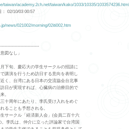
che/taiwan/academy.2ch.net/taiwan/kako/1033/10335/1033574236.htm
2/10/03 00:57
o.jp/news/021002/morning/02iti002.htm
----------------------------
的意図なし」
月下旬、慶応大の学生サークルの招請に
」で講演を行うため訪日する意向を表明し
。近く、台湾にある日本の交流協会台北事
。訪日が実現すれば、心臓病の治療目的で
以来。
三十周年にあたり、李氏受け入れをめぐ
乱れることも予想される。
生サークル「経済新人会」(会員二百十六
の。李氏は、仲介に立った評論家で台湾国
くまで学生主催であることを前提条件として