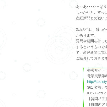
あ～あ･･･やっぱ
しっかりと、すっ
産経新聞との戦い
2chの中に、幾つ
があります。
質問や疑問を持っ
するというもので
で、産経新聞に電
ご紹介しておきま
参考サイト
電話突撃隊
http://socie
361 名前：マ
ID:505/ozFg
【質問相手
【質問内容