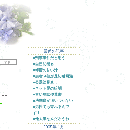
最近の記事
■刑事事件だと思う
■自己防衛も･･･
■蜂蜜の甘い汁
■患者９割が足切断回避
■公選法見直し
■ネット界の暗闇
■青い鳥郵便葉書
■法制度が追いつかない
■男性でも乗れるんで
す！
■他人事なんだろうね
2005年 1月