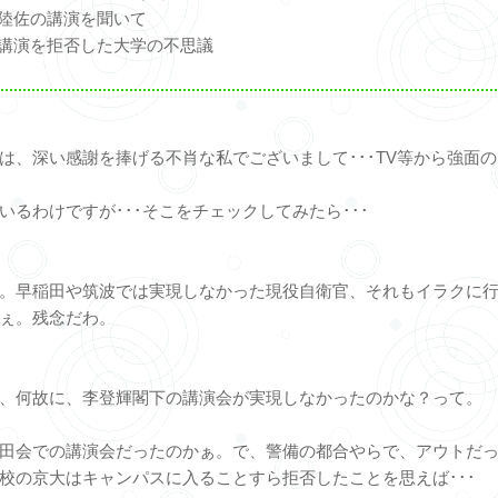
等陸佐の講演を聞いて
の講演を拒否した大学の不思議
は、深い感謝を捧げる不肖な私でございまして･･･TV等から強面の
るわけですが･･･そこをチェックしてみたら･･･
。早稲田や筑波では実現しなかった現役自衛官、それもイラクに
ぇ。残念だわ。
、何故に、李登輝閣下の講演会が実現しなかったのかな？って。
田会での講演会だったのかぁ。で、警備の都合やらで、アウトだ
校の京大はキャンパスに入ることすら拒否したことを思えば･･･