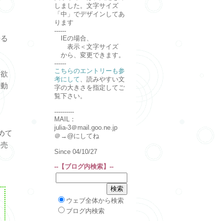
しました。文字サイズ
「中」でデザインしてあ
た
ります
------
来る
IEの場合、
表示＜文字サイズ
から、変更できます。
------
こちらのエントリーも参
て欲
考にして
、読みやすい文
活動
字の大きさを指定してご
覧下さい。
----------
MAIL：
julia-3＠mail.goo.ne.jp
めて
＠→@にしてね
を売
Since 04/10/27
--【ブログ内検索】--
ウェブ全体から検索
ブログ内検索