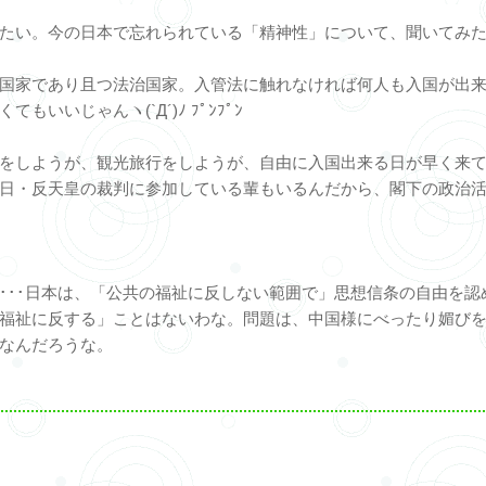
たい。今の日本で忘れられている「精神性」について、聞いてみ
国家であり且つ法治国家。入管法に触れなければ何人も入国が出
いいじゃんヽ(`Д´)ﾉ ﾌﾟﾝﾌﾟﾝ
をしようが、観光旅行をしようが、自由に入国出来る日が早く来
日・反天皇の裁判に参加している輩もいるんだから、閣下の政治
･･･日本は、「公共の福祉に反しない範囲で」思想信条の自由を認
福祉に反する」ことはないわな。問題は、中国様にべったり媚び
なんだろうな。