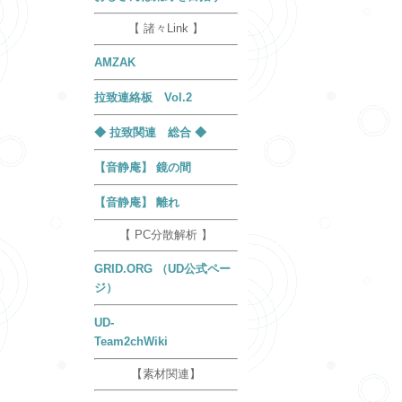
【 諸々Link 】
AMZAK
拉致連絡板 Vol.2
◆ 拉致関連 総合 ◆
【音静庵】 鏡の間
【音静庵】 離れ
【 PC分散解析 】
GRID.ORG （UD公式ペー
ジ）
UD-
Team2chWiki
【素材関連】