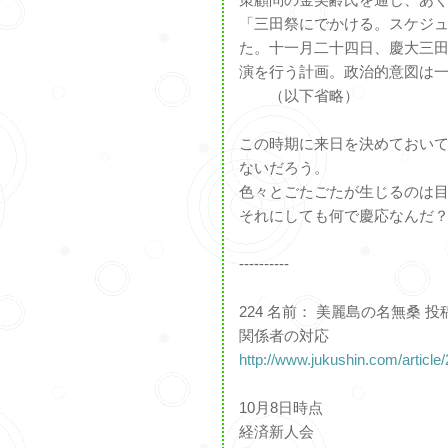
「三田祭にでかける。スケジ
た。十一月二十四日、慶大三
演を行う計画。政治的意図は
（以下省略）
この時期に来日を決めておい
ないだろう。
色々とごたごたが生じるのは
それにしても何で慶応なんだ
----------
224 名前： 美麗島の名無桑 投稿日： 
関係者の対応
http://www.jukushin.com/articl
10月8日時点
経済新人会