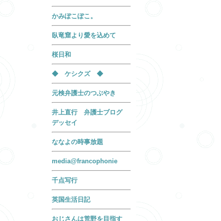
かみぽこぽこ。
臥竜窟より愛を込めて
桜日和
◆ ケシクズ ◆
元検弁護士のつぶやき
井上直行 弁護士ブログ
デッセイ
ななよの時事放題
media@francophonie
千点写行
英国生活日記
おじさんは荒野を目指す