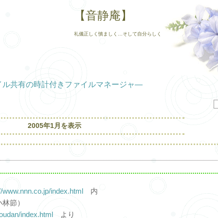
【音静庵】
礼儀正しく慎ましく…そして自分らしく
イル共有の時計付きファイルマネージャ―
2005年1月を表示
://www.nnn.co.jp/index.html
内
小林節）
youdan/index.html
より