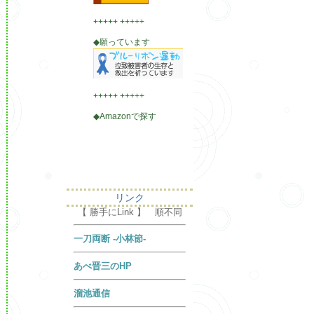
+++++ +++++
◆願っています
+++++ +++++
◆Amazonで探す
リンク
【 勝手にLink 】 順不同
一刀両断 -小林節-
あべ晋三のHP
溜池通信