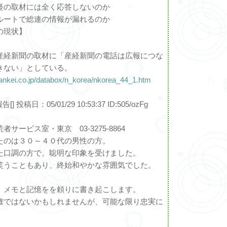
経の取材には全く応答しないのか
ルートで総連の情報が漏れるのか
の現状】
産経新聞の取材に「産経新聞の電話は広報につな
きない」としている。
sankei.co.jp/databox/n_korea/nkorea_44_1.htm
[] 投稿日：05/01/29 10:53:37 ID:505/ozFg
サービス室・東京 03-3275-8864
たのは３０～４０代の男性の方。
た口調の方で、聡明な印象を受けました。
笑うこともあり、終始和やかな雰囲気でした。
、メモと記憶をを頼りに書き起こします。
確ではないかもしれませんが、可能な限り忠実に
。