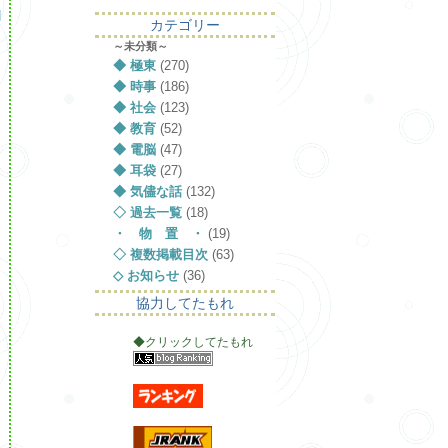
l
カテゴリー
～未分類～
◆ 極東
(270)
◆ 時事
(186)
◆ 社会
(123)
◆ 教育
(52)
◆ 電脳
(47)
◆ 耳袋
(27)
◆ 気儘な話
(132)
◇ 過去一覧
(18)
・ 物 置 ・
(19)
◇ 複数掲載目次
(63)
◇ お知らせ
(36)
協力してたもれ
◆クリックしてたもれ