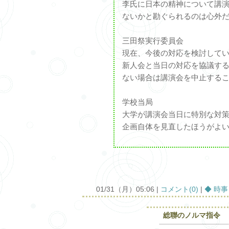
李氏に日本の精神について講
ないかと勘ぐられるのは心外
三田祭実行委員会
現在、今後の対応を検討して
新人会と当日の対応を協議す
ない場合は講演会を中止する
学校当局
大学が講演会当日に特別な対
企画自体を見直したほうがよ
01/31（月）05:06 |
コメント(0)
|
◆ 時
総聯のノルマ指令