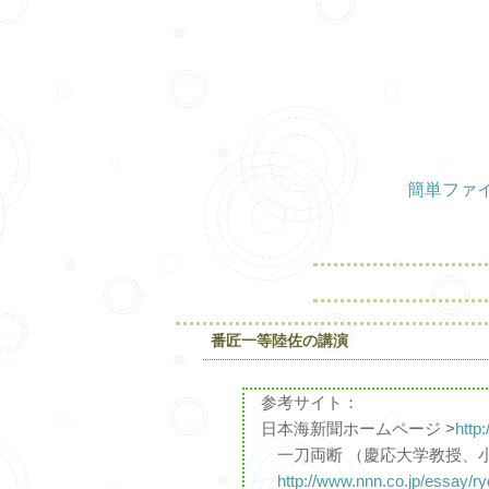
簡単ファ
番匠一等陸佐の講演
参考サイト：
日本海新聞ホームページ >
http
一刀両断 （慶応大学教授、
http://www.nnn.co.jp/essay/r