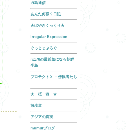
ガ島通信
あんた何様？日記
★ぼやきくっくり★
Irregular Expression
ぐっじょぶろぐ
rx178の最近気になる朝鮮
半島
プロテクトＸ －傍観者たち
－
★ 桜 魂 ★
散歩道
アジアの真実
mumurブログ