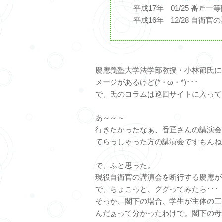
平成17年 01/25 番匠一
平成16年 12/28 自衛官
慶應義塾大学法学部教授・小林節氏に
メージがあるけど(*・ω・*)･･･
で、氏のコラムは巡回サイトに入ってい
あ～～～
行きたかったなぁ、番匠さんの講演会
てらっしゃった方の講演会ですもんね
で、ふと思った。
現役自衛官の講演会を断行する慶應が
で、ちょこっと、ググってみたら･･･
そっか、閣下の場合、学生が主体の三
んだぁって分かったわけで。閣下の母