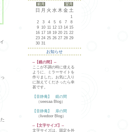
日
月
火
水
木
金
土
1
2
3
4
5
6
7
8
9
10
11
12
13
14
15
16
17
18
19
20
21
22
23
24
25
26
27
28
29
イ
30
31
お知らせ
--【鏡の間】--
ここが不調の時に使える
ように、ミラーサイトを
行っ
作りました。お気に入り
に加えてくださったら幸
甚です。
【音静庵】 鏡の間
（seesaa Blog）
【音静庵】 扉の間
（livedoor Blog）
った
--【文字サイズ】--
文字サイズは、固定を外