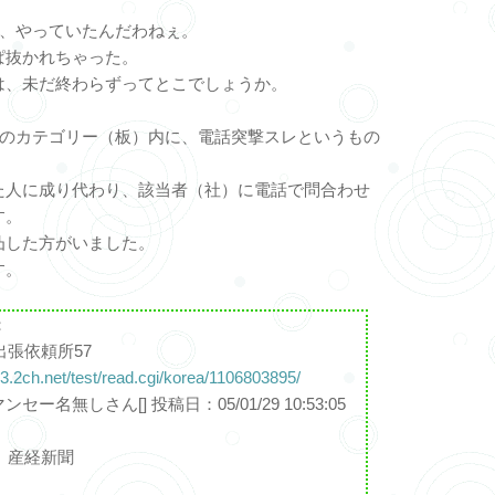
り、やっていたんだわねぇ。
ぱ抜かれちゃった。
は、未だ終わらずってとこでしょうか。
かのカテゴリー（板）内に、電話突撃スレというもの
た人に成り代わり、該当者（社）に電話で問合わせ
す。
凸した方がいました。
す。
：
出張依頼所57
ty3.2ch.net/test/read.cgi/korea/1106803895/
ンセー名無しさん[] 投稿日：05/01/29 10:53:05
】産経新聞
】