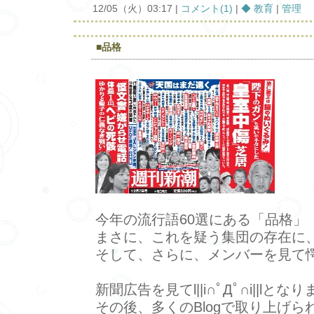
12/05（火）03:17 |
コメント(1)
|
◆ 教育
|
管理
■品格
今年の流行語60選にある「品格」
まさに、これを疑う集団の存在に、
そして、さらに、メンバーを見て愕
新聞広告を見てl||i∩ﾟДﾟ∩i||lと
その後、多くのBlogで取り上げら