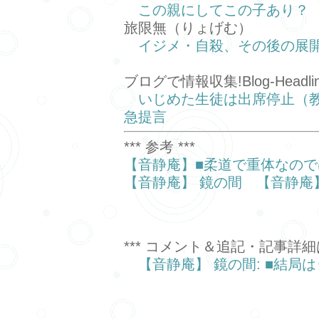
この親にしてこの子あり？
旅限無（りょげむ）
イジメ・自殺、その後の展
ブログで情報収集!Blog-Headlin
いじめた生徒は出席停止（
急提言
*** 参考 ***
【音静庵】■柔道で重体なので
【音静庵】 鏡の間
【音静庵
*** コメント＆追記・記事詳細は
【音静庵】 鏡の間: ■結局は