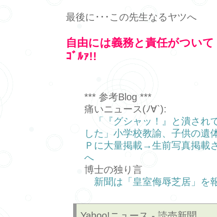
最後に･･･この先生なるヤツへ
自由には義務と責任がついてくる
ｺﾞﾙｧ!!
*** 参考Blog ***
痛いニュース(ﾉ∀`):
「『グシャッ！』と潰され
した」小学校教諭、子供の遺
Ｐに大量掲載→生前写真掲載
へ
博士の独り言
新聞は「皇室侮辱芝居」を報
Yahoo!ニュース - 読売新聞