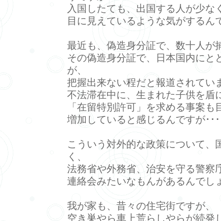
入国したても、出国する人が少な
目に見えているような気がするん
最近も、偽造身分証で、数十人が
その偽造身分証で、日本国内にと
が、
把握出来ない程だと報道されてい
不法滞在中に、生まれた子供を盾
「在留特別許可」を求める事案も
増加していると感じるんですが･･･
こういう対外的な政策について、
く、
法務省や外務省、治安を守る警察
連絡会みたいなもんがあるんでし
我が家も、昔々の住宅街ですが、
空き巣やら車上荒らしやらが続発