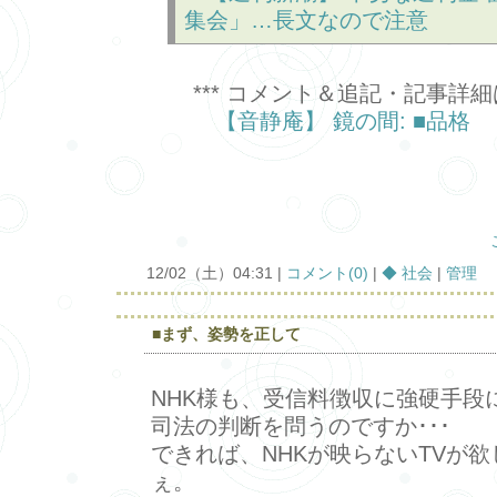
集会」…長文なので注意
*** コメント＆追記・記事詳細は
【音静庵】 鏡の間: ■品格
12/02（土）04:31 |
コメント(0)
|
◆ 社会
|
管理
■まず、姿勢を正して
NHK様も、受信料徴収に強硬手段
司法の判断を問うのですか･･･
できれば、NHKが映らないTVが
ぇ。