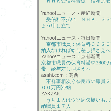
ＮＨＫ受信料督促 信頼は取
Yahoo!ニュース - 産経新聞
受信料不払い ＮＨＫ、３３
ょう申し立て
Yahoo!ニュース - 毎日新聞
京都市職員：保育料３６２０
納入なければ給与差し押さえへ
Yahoo!ニュース - 京都新聞
京都市職員の保育料滞納3600
帯、給与差し押さえへ
asahi.com：関西
不祥事相次ぐ奈良市の職員２
００万円滞納
ZAKZAK
うち１人はウソ病欠疑いも…
納職員１７人