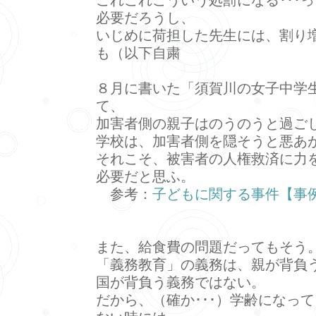
これこれこういう処罰になる･･･
必要だろうし、
いじめに荷担した先生には、割り
も（以下自粛
８月に書いた「須賀川の女子中学
て、
加害者側の親子はのうのうと過ごし
学校は、加害者側を隠そうと悪あ
それこそ、被害者の人権救済に力
必要だと思ふ。
参考：
子どもに関する事件【事
また、給食費の問題だってもそう
「義務教育」の義務は、親が背負
国が背負う義務ではない。
だから、（確か･･･）学齢になっ