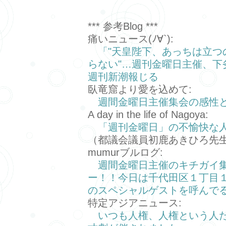
*** 参考Blog ***
痛いニュース(ﾉ∀`):
「"天皇陛下、あっちは立つ
らない"…週刊金曜日主催、下劣
週刊新潮報じる
臥竜窟より愛を込めて:
週間金曜日主催集会の感性
A day in the life of Nagoya:
「週刊金曜日」の不愉快な
（都議会議員初鹿あきひろ先
mumurブルログ:
週間金曜日主催のキチガイ
ー！！今日は千代田区１丁目
のスペシャルゲストを呼んで
特定アジアニュース:
いつも人権、人権という人