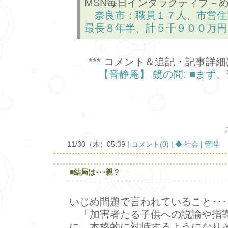
MSN毎日インタラクティブ－
奈良市：職員１７人、市営
最長８年半、計５千９００万円
*** コメント＆追記・記事詳細は
【音静庵】 鏡の間: ■まず
11/30（木）05:39 |
コメント(0)
|
◆ 社会
|
管理
■結局は･･･親？
いじめ問題で言われていること･･･
「加害者たる子供への説諭や指
に、本格的に対峙するようになり