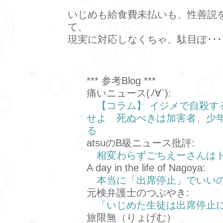
いじめも給食費未払いも、性善説
て、
現実に対応しなくちゃ、駄目ぽ･･･＿
*** 参考Blog ***
痛いニュース(ﾉ∀`):
【コラム】 イジメで自殺す
せよ 死ぬべきは加害者、少
る
atsuのB級ニュース批評:
相変わらずごちえーさんは
A day in the life of Nagoya:
本当に「出席停止」でいい
元検弁護士のつぶやき:
「いじめた生徒は出席停止
旅限無（りょげむ）