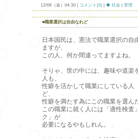
12/08（金）04:30 |
コメント(0)
|
◆ 社会
|
管理
■職業選択は自由なれど
日本国民は、憲法で職業選択の自
ますが、
この人、何か間違ってますよね。
そりゃ、世の中には、趣味や道楽
人も、
性癖を活かして職業にしている人
ど、
性癖を満たす為にこの職業を選ん
この職業に就く人には「適性検査
ク」が
必要になるやもしれん。