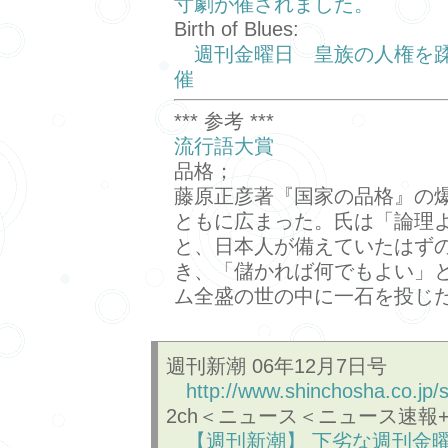
寸劇が催されました。
Birth of Blues:
週刊金曜日 皇族の人権を
催
*** 参考 ***
流行語大賞
品格；
藤原正彦著『国家の品格』の
ともに広まった。氏は「論理
と、日本人が備えていたはず
き、「儲かれば何でもよい」
ム全盛の世の中に一石を投じ
週刊新潮 06年12月7日号
http://www.shinchosha.co.jp/
2ch＜ニュース＜ニュース速報
【週刊新潮】 下劣な週刊金