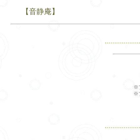
【音静庵】
※
※